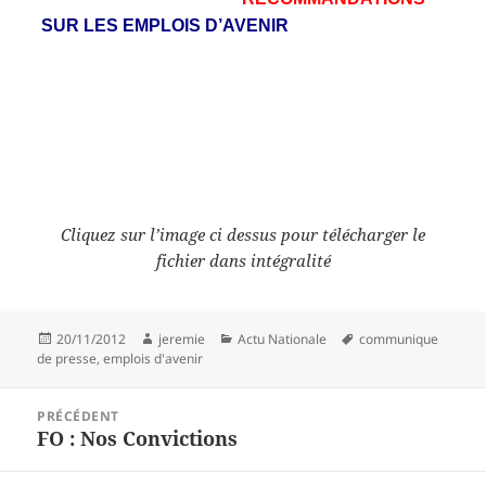
SUR LES EMPLOIS D’AVENIR
Cliquez sur l’image ci dessus pour télécharger le
fichier dans intégralité
Publié
Auteur
Catégories
Mots-
20/11/2012
jeremie
Actu Nationale
communique
le
clés
de presse
,
emplois d'avenir
Navigation
PRÉCÉDENT
de
FO : Nos Convictions
Article
l’article
précédent :