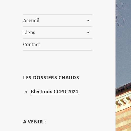
ouvrir
Accueil
le
ouvrir
sous-
Liens
le
menu
sous-
Contact
menu
LES DOSSIERS CHAUDS
Elections CCPD 2024
A VENIR :