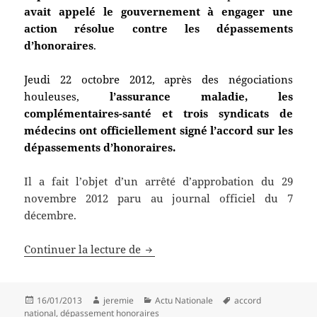
avait appelé le gouvernement à engager une
action résolue contre les dépassements
d’honoraires
.
Jeudi 22 octobre 2012, après des négociations
houleuses,
l’assurance maladie, les
complémentaires-santé et trois syndicats de
médecins ont officiellement signé l’accord sur les
dépassements d’honoraires.
Il a fait l’objet d’un arrêté d’approbation du 29
novembre 2012 paru au journal officiel du 7
décembre.
Signature de l’accord sur les dép
Continuer la lecture de
Publié
Auteur
Catégories
Mots-
16/01/2013
jeremie
Actu Nationale
accord
le
clés
national
,
dépassement honoraires