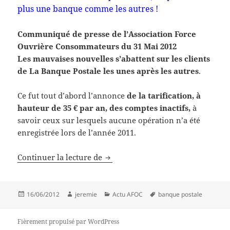
plus une banque comme les autres !
Communiqué de presse de l’Association Force
Ouvrière Consommateurs du 31 Mai 2012
Les mauvaises nouvelles s’abattent sur les clients
de La Banque Postale les unes après les autres
.
Ce fut tout d’abord l’annonce
de la tarification, à
hauteur de 35 € par an, des comptes inactifs,
à
savoir ceux sur lesquels aucune opération n’a été
enregistrée lors de l’année 2011.
Les tarifs de la Banque Postale …
Continuer la lecture de
Publié
Auteur
Catégories
Mots-
16/06/2012
jeremie
Actu AFOC
banque postale
le
clés
Fièrement propulsé par WordPress