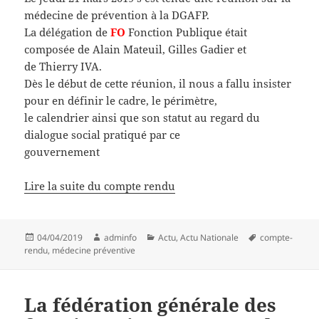
médecine de prévention à la DGAFP.
La délégation de
FO
Fonction Publique était
composée de Alain Mateuil, Gilles Gadier et
de Thierry IVA.
Dès le début de cette réunion, il nous a fallu insister
pour en définir le cadre, le périmètre,
le calendrier ainsi que son statut au regard du
dialogue social pratiqué par ce
gouvernement
Lire la suite du compte rendu
Publié
Auteur
Catégories
Mots-
04/04/2019
adminfo
Actu
,
Actu Nationale
compte-
le
clés
rendu
,
médecine préventive
La fédération générale des