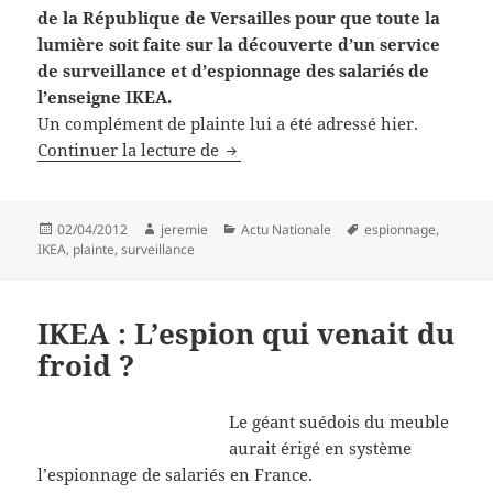
de la République de Versailles pour que toute la
lumière soit faite sur la découverte d’un service
de surveillance et d’espionnage des salariés de
l’enseigne IKEA.
Un complément de plainte lui a été adressé hier.
IKEA : Complément de plainte de 
Continuer la lecture de
Publié
Auteur
Catégories
Mots-
02/04/2012
jeremie
Actu Nationale
espionnage
,
le
clés
IKEA
,
plainte
,
surveillance
IKEA : L’espion qui venait du
froid ?
Le géant suédois du meuble
aurait érigé en système
l’espionnage de salariés en France.