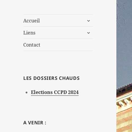
ouvrir
Accueil
le
ouvrir
sous-
Liens
le
menu
sous-
Contact
menu
LES DOSSIERS CHAUDS
Elections CCPD 2024
A VENIR :