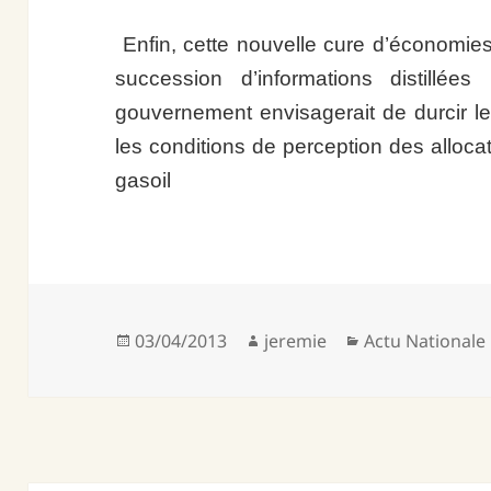
Enfin, cette nouvelle cure d’économies
succession d’informations distillées
gouvernement envisagerait de durcir les
les conditions de perception des allocatio
gasoil
Publié
Auteur
Catégories
03/04/2013
jeremie
Actu Nationale
le