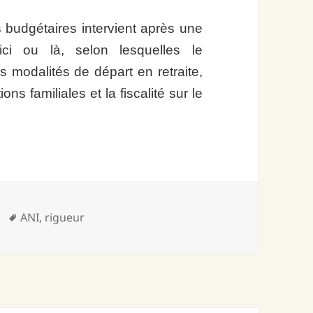
 budgétaires intervient après une
 ici ou là, selon lesquelles le
 modalités de départ en retraite,
ns familiales et la fiscalité sur le
Mots-
ANI
,
rigueur
clés