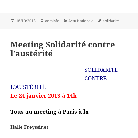
Publié
Auteur
Catégories
Mots-
18/10/2018
adminfo
Actu Nationale
solidarité
le
clés
Meeting Solidarité contre
l’austérité
SOLIDARITÉ
CONTRE
L’AUSTÉRITÉ
Le 24 janvier 2013 à 14h
Tous au meeting à Paris à la
Halle Freyssinet