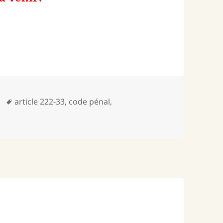
Mots-
article 222-33
,
code pénal
,
clés