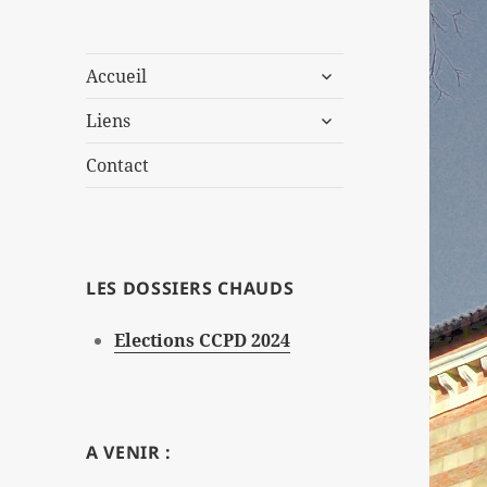
ouvrir
Accueil
le
ouvrir
sous-
Liens
le
menu
sous-
Contact
menu
LES DOSSIERS CHAUDS
Elections CCPD 2024
A VENIR :