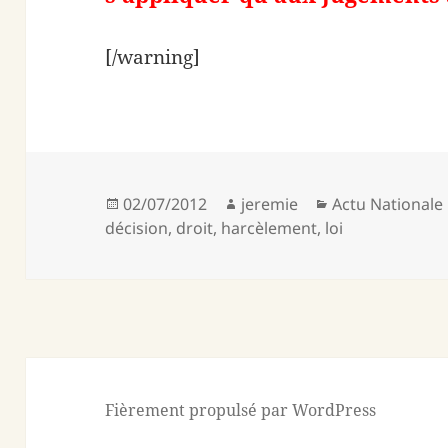
[/warning]
Publié
Auteur
Catégories
02/07/2012
jeremie
Actu Nationale
le
décision
,
droit
,
harcèlement
,
loi
Fièrement propulsé par WordPress