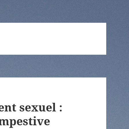
nt sexuel :
empestive