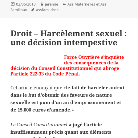
Publié
Auteur
Catégories
02/06/2013
jeremie
Ass Maternelles et Ass
le
Mots-
Familiaux
assfam
,
droit
clés
Droit – Harcèlement sexuel :
une décision intempestive
Force Ouvrière s’inquiète
des conséquences de la
décision du Conseil Constitutionnel qui abroge
l’article 222-33 du Code Pénal.
Cet article énonçait
que «
le fait de harceler autrui
dans le but d’obtenir des faveurs de nature
sexuelle est puni d’un an d’emprisonnement et
de 15.000 euros d’amende
.»
Le Conseil Constitutionnel
a jugé l’article
insuffisamment précis quant aux éléments