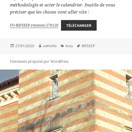
méthodologie et acter le calendrier. Inutile de vous
préciser que les choses vont aller vite :
FO-RIFSEEP-reunion-270120
TÉLÉCHARGER
Publié
Auteur
Catégories
Mots-
27/01/2020
adminfo
Actu
RIFSEEP
le
clés
Fièrement propulsé par WordPress