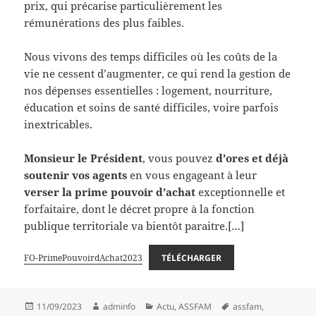
prix, qui précarise particulièrement les
rémunérations des plus faibles.
Nous vivons des temps difficiles où les coûts de la
vie ne cessent d’augmenter, ce qui rend la gestion de
nos dépenses essentielles : logement, nourriture,
éducation et soins de santé difficiles, voire parfois
inextricables.
Monsieur le Président
, vous pouvez
d’ores et déjà
soutenir vos agents
en vous engageant à leur
verser la prime pouvoir d’achat
exceptionnelle et
forfaitaire, dont le décret propre à la fonction
publique territoriale va bientôt paraitre.[…]
FO-PrimePouvoirdAchat2023
TÉLÉCHARGER
Publié
Auteur
Catégories
Mots-
11/09/2023
adminfo
Actu
,
ASSFAM
assfam
,