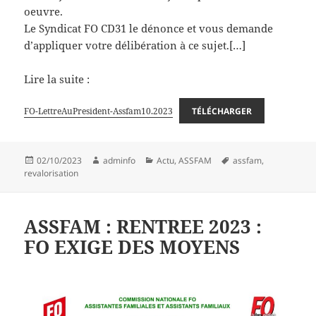
oeuvre.
Le Syndicat FO CD31 le dénonce et vous demande
d’appliquer votre délibération à ce sujet.[…]
Lire la suite :
FO-LettreAuPresident-Assfam10.2023
TÉLÉCHARGER
Publié
Auteur
Catégories
Mots-
02/10/2023
adminfo
Actu
,
ASSFAM
assfam
,
le
clés
revalorisation
ASSFAM : RENTREE 2023 :
FO EXIGE DES MOYENS