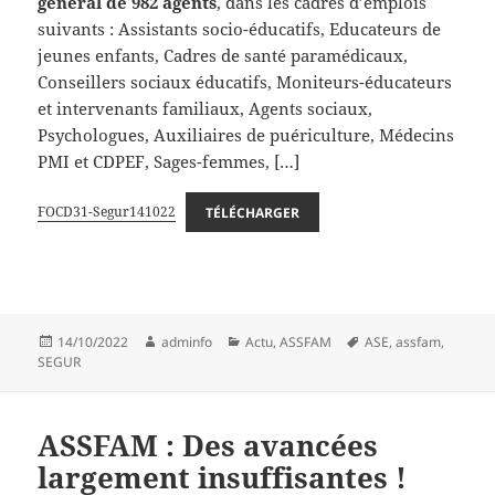
général de 982 agents
, dans les cadres d’emplois
suivants : Assistants socio-éducatifs, Educateurs de
jeunes enfants, Cadres de santé paramédicaux,
Conseillers sociaux éducatifs, Moniteurs-éducateurs
et intervenants familiaux, Agents sociaux,
Psychologues, Auxiliaires de puériculture, Médecins
PMI et CDPEF, Sages-femmes, […]
FOCD31-Segur141022
TÉLÉCHARGER
Publié
Auteur
Catégories
Mots-
14/10/2022
adminfo
Actu
,
ASSFAM
ASE
,
assfam
,
le
clés
SEGUR
ASSFAM : Des avancées
largement insuffisantes !