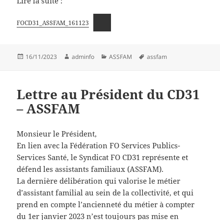
Lire la suite :
FOCD31_ASSFAM_161123
Publié
Auteur
Catégories
Mots-
16/11/2023
adminfo
ASSFAM
assfam
le
clés
Lettre au Président du CD31
– ASSFAM
Monsieur le Président,
En lien avec la Fédération FO Services Publics-
Services Santé, le Syndicat FO CD31 représente et
défend les assistants familiaux (ASSFAM).
La dernière délibération qui valorise le métier
d’assistant familial au sein de la collectivité, et qui
prend en compte l’ancienneté du métier à compter
du 1er janvier 2023 n’est toujours pas mise en