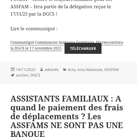
ASSFAM – fera partie de la délégation reçue le
17/11/25 par la DGCS !
Lire le communiqué :
Communiqué Commissions Assistants Familiaux_FO rencontrera
la DGCS le 17 novembre 2025
TÉLÉCHARGER
Publié
Auteur
Catégories
14/11/2025
adminfo
Actu
,
Actu Nationale
,
ASSFAM
le
Mots-
assfam
,
DGCS
clés
ASSISTANTS FAMILIAUX : A
quand le paiement des frais
de déplacements ? Les
ASSFAMS NE SONT PAS UNE
BANQUE