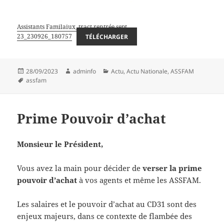
Assistants Familaiux_tract rentrée sept
23_230926_180757
TÉLÉCHARGER
Publié
Auteur
Catégories
28/09/2023
adminfo
Actu
,
Actu Nationale
,
ASSFAM
le
Mots-
assfam
clés
Prime Pouvoir d’achat
Monsieur le Président,
Vous avez la main pour décider de
verser la prime
pouvoir d’achat
à vos agents et même les ASSFAM.
Les salaires et le pouvoir d’achat au CD31 sont des
enjeux majeurs, dans ce contexte de flambée des