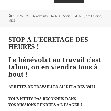
Publié
Auteur
Catégories
Mots-
18/02/2025
adminfo
MDS
,
Social
ASE
,
droit alerte
,
le
clés
MDS
STOP A L’ECRETAGE DES
HEURES !
Le
bénévolat
au
travail
c’est
tabou
, on en viendra tous à
bout !
ARRETEZ DE TRAVAILLER AU DELA DES 39H !
VOUS N’ETES PAS RECONNUS DANS
VOS MISSIONS RENDUES A L’USAGER !