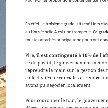
Pour
FO
, les propositions contenues dans ce 
En effet, le troisième grade, attaché Hors clas
au Hors échelle A est une tromperie
. Ce grad
tous les attachés principaux ne pourront don
Pire,
il est contingenté à 10% de l’e
ce dispositif, le gouvernement met do
reprendre la main sur la gestion des
collectivités territoriales et rendre a
avons pu négocier localement.
Pour couronner le tout, le gouverneme
décret une «
montée en charge
» de ce 