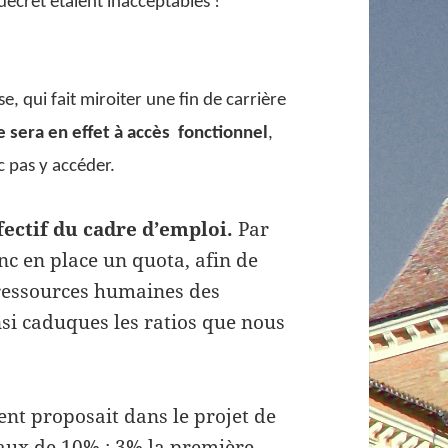
décret étaient inacceptables !
se, qui fait miroiter une fin de carrière
e sera en effet à accès fonctionnel
,
c pas y accéder.
ffectif du cadre d’emploi.
Par
nc en place un quota, afin de
 ressources humaines des
insi caduques les ratios que nous
nt proposait dans le projet de
taux de 10% : 3% la première