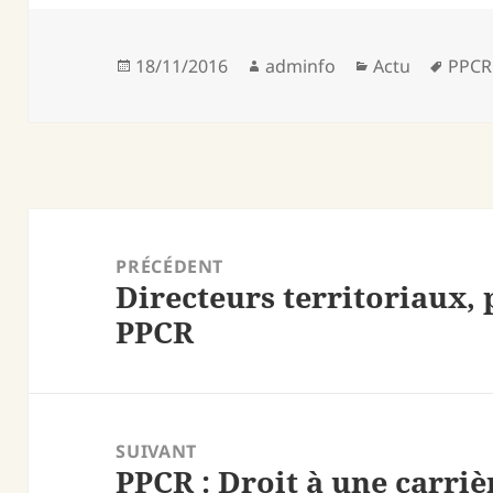
Publié
Auteur
Catégories
Mots
18/11/2016
adminfo
Actu
PPCR
le
clés
Navigation
de
PRÉCÉDENT
Directeurs territoriaux, 
l’article
Article
PPCR
précédent :
SUIVANT
PPCR : Droit à une carriè
Article