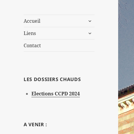
ouvrir
Accueil
le
ouvrir
sous-
Liens
le
menu
sous-
Contact
menu
LES DOSSIERS CHAUDS
Elections CCPD 2024
A VENIR :