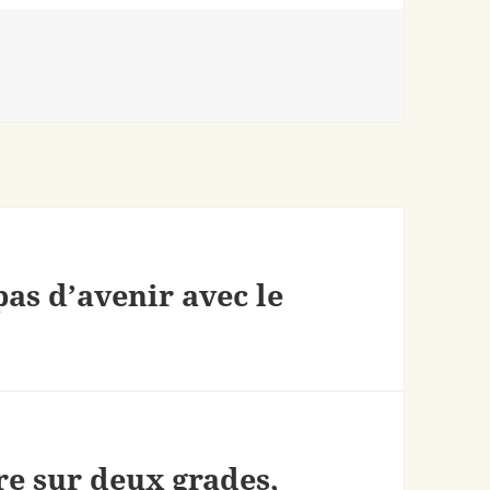
-
pas d’avenir avec le
re sur deux grades,