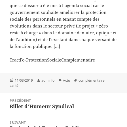
que ce dossier a été mis à l’agenda social car le
gouvernement souhaite améliorer la protection
sociale des personnels en tenant compte des
évolutions dans le secteur privé (le projet « zéro
reste à charge » dans le domaine dentaire, optique et
de l’audition) et de l’existant dans chaque versant de
la fonction publique.
[…]
TractFo-ProtectionSocialeComplementaire
Publié
Auteur
Catégories
Mots-
11/03/2019
adminfo
Actu
complémentaire
le
clés
santé
Navigation
PRÉCÉDENT
de
Billet d’Humeur Syndical
Article
l’article
précédent :
SUIVANT