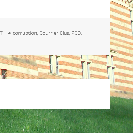
Mots-
T
corruption
,
Courrier
,
Elus
,
PCD
,
clés