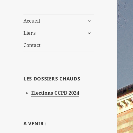
ouvrir
Accueil
le
ouvrir
sous-
Liens
le
menu
sous-
Contact
menu
LES DOSSIERS CHAUDS
Elections CCPD 2024
A VENIR :