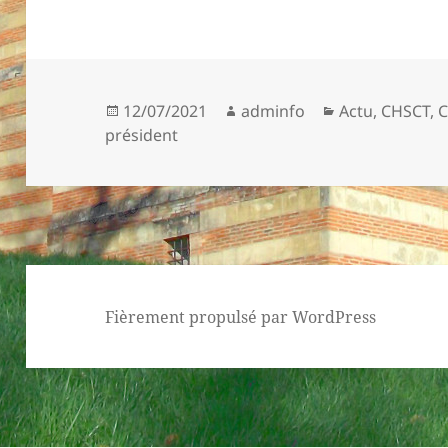
Publié
Auteur
Catégories
12/07/2021
adminfo
Actu
,
CHSCT
,
C
le
président
Fièrement propulsé par WordPress