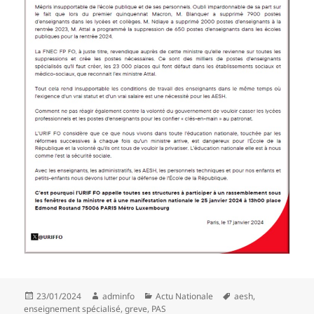
Publié
Auteur
Catégories
Mots-
23/01/2024
adminfo
Actu Nationale
aesh
,
le
clés
enseignement spécialisé
,
greve
,
PAS