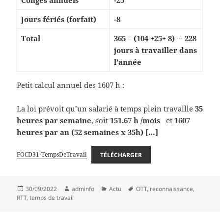
Congés annuels
-25
Jours fériés (forfait)
-8
Total
365 – (104 +25+ 8) =
228
jours à travailler dans
l’année
Petit calcul annuel des 1607 h :
La loi prévoit qu’un salarié à temps plein travaille
35
heures par semaine
, soit
151.67 h /mois
et
1607
heures par an
(52 semaines x 35h) […]
FOCD31-TempsDeTravail
TÉLÉCHARGER
Publié
Auteur
Catégories
Mots-
30/09/2022
adminfo
Actu
OTT
,
reconnaissance
,
le
clés
RTT
,
temps de travail